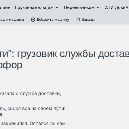
ашин
Грузовладельцам
Перевозчикам
АТИ-Доки
А
Ваши машины
Добавить машину
Заказы
ти": грузовик службы доста
тофор
казала о службе доставки,
ь, снося все на своем пути!!!
а.
 накренился. Остался ли сам