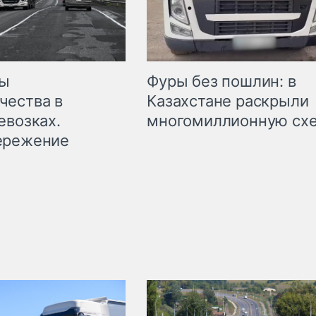
мы
Фуры без пошлин: в
чества в
Казахстане раскрыли
евозках.
многомиллионную сх
ережение