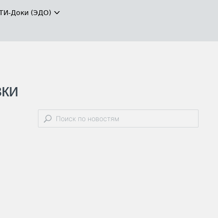
ТИ-Доки (ЭДО)
вки