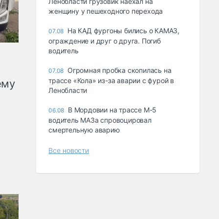
Ленобласти грузовик наехал на
женщину у пешеходного перехода
На КАД фургоны бились о КАМАЗ,
07.08
ограждение и друг о друга. Погиб
водитель
Огромная пробка скопилась на
07.08
трассе «Кола» из-за аварии с фурой в
ему
Ленобласти
В Мордовии на трассе М-5
06.08
водитель МАЗа спровоцировал
смертельную аварию
Все новости