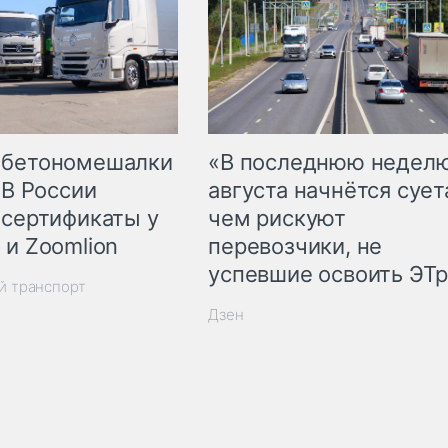
 бетономешалки
«В последнюю недел
 В России
августа начнётся суета
 сертификаты у
чем рискуют
 и Zoomlion
перевозчики, не
успевшие освоить ЭТ
й транспорт
Дзен