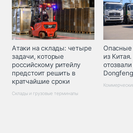
Опасные
Атаки на склады: четыре
из Китая.
задачи, которые
отозвали
российскому ритейлу
Dongfeng
предстоит решить в
кратчайшие сроки
Коммерчески
Склады и грузовые терминалы