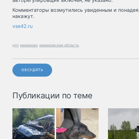
авторегулировщик включен, не указано.
Комментаторы возмутились увиденным и понадеял
накажут.
vse42.ru
дтп
кемерово
кемеровская область
ОБСУДИТЬ
Публикации по теме