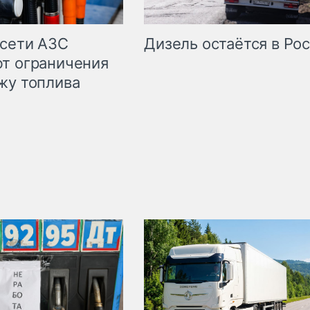
сети АЗС
Дизель остаётся в Ро
т ограничения
жу топлива