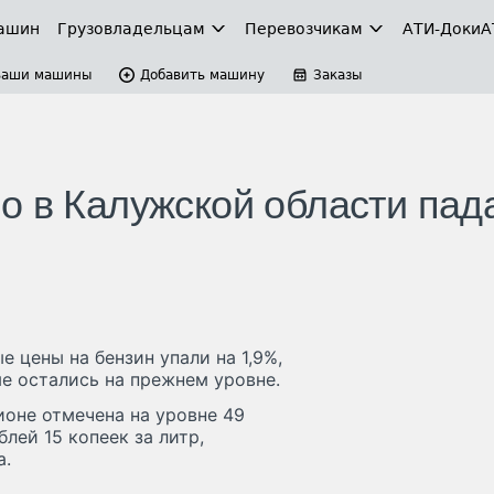
ашин
Грузовладельцам
Перевозчикам
АТИ-Доки
А
Ваши машины
Добавить машину
Заказы
о в Калужской области пад
 цены на бензин упали на 1,9%,
ые остались на прежнем уровне.
ионе отмечена на уровне 49
блей 15 копеек за литр,
а.