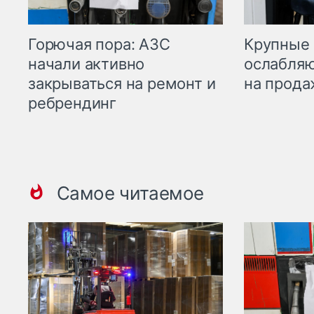
Горючая пора: АЗС
Крупные 
начали активно
ослабляю
закрываться на ремонт и
на прода
ребрендинг
Самое читаемое