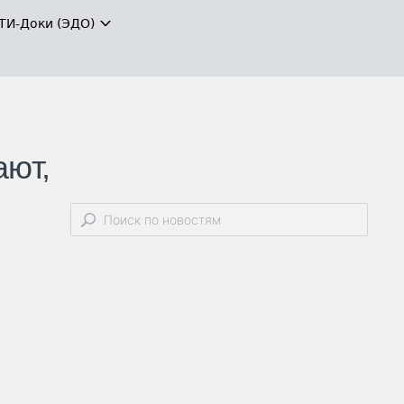
ТИ-Доки (ЭДО)
ают,