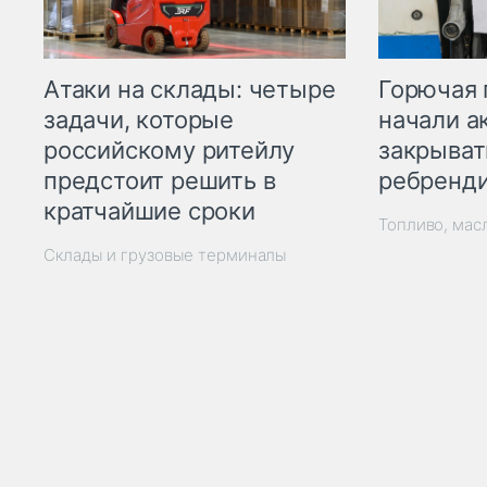
Горючая 
Атаки на склады: четыре
начали а
задачи, которые
закрыват
российскому ритейлу
ребренд
предстоит решить в
кратчайшие сроки
Топливо, мас
Склады и грузовые терминалы