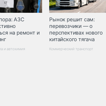
пора: АЗС
Рынок решит сам:
ктивно
перевозчики — о
ься на ремонт и
перспективах нового
инг
китайского тягача
ла и автохимия
Коммерческий транспорт