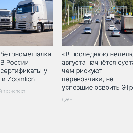
 бетономешалки
«В последнюю недел
 В России
августа начнётся суета
 сертификаты у
чем рискуют
 и Zoomlion
перевозчики, не
успевшие освоить ЭТ
й транспорт
Дзен