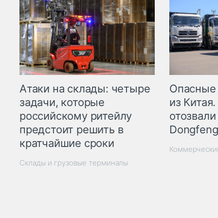
Опасные
Атаки на склады: четыре
из Китая.
задачи, которые
отозвали
российскому ритейлу
Dongfeng
предстоит решить в
кратчайшие сроки
Коммерчески
Склады и грузовые терминалы