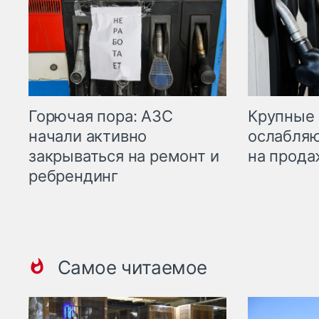
Горючая пора: АЗС
Крупные 
начали активно
ослабляю
закрываться на ремонт и
на прода
ребрендинг
Самое читаемое