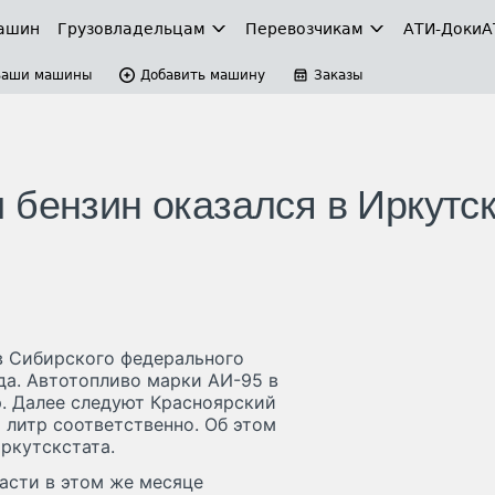
ашин
Грузовладельцам
Перевозчикам
АТИ-Доки
А
Ваши машины
Добавить машину
Заказы
 бензин оказался в Иркутс
в Сибирского федерального
ода. Автотопливо марки АИ-95 в
р. Далее следуют Красноярский
а литр соответственно. Об этом
ркутскстата.
асти в этом же месяце