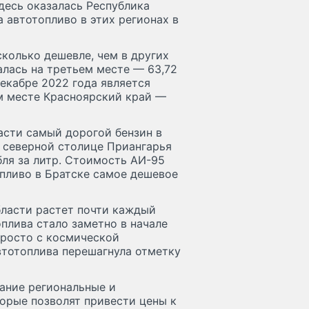
здесь оказалась Республика
 автотопливо в этих регионах в
сколько дешевле, чем в других
алась на третьем месте — 63,72
декабре 2022 года является
ом месте Красноярский край —
асти самый дорогой бензин в
В северной столице Приангарья
бля за литр. Стоимость АИ-95
топливо в Братске самое дешевое
бласти растет почти каждый
плива стало заметно в начале
 просто с космической
втотоплива перешагнула отметку
ание региональные и
орые позволят привести цены к