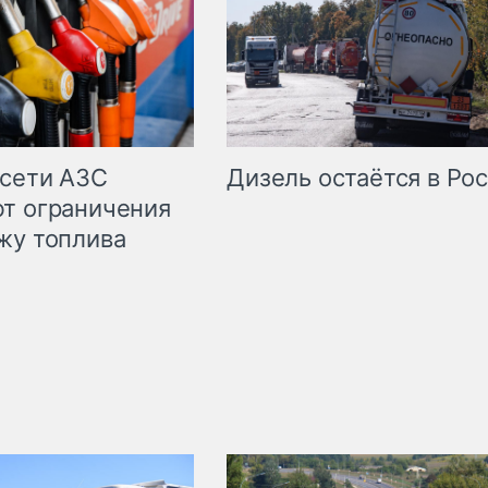
сети АЗС
Дизель остаётся в Ро
т ограничения
жу топлива