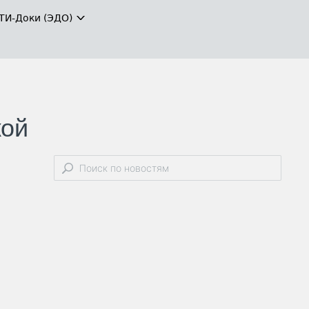
ТИ-Доки (ЭДО)
кой