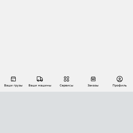
Ваши грузы
Ваши машины
Сервисы
Заказы
Профиль
АВТОМАТИЗАЦИЯ ПЕРЕВОЗОК
Площадки
Заказы
Торги
Тендеры
АТИ-Доки