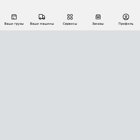
Ваши грузы
Ваши машины
Сервисы
Заказы
Профиль
АВТОМАТИЗАЦИЯ ПЕРЕВОЗОК
Площадки
Заказы
Торги
Тендеры
АТИ-Доки
GPS-мониторинг
АТИ Мессенджер
Цепочки грузов
API ATI.SU
ПОЛЕЗНОЕ
Расчет расстояний
БЕЗОПАСНОСТЬ
Академия ATI.SU
ATI.SU о безопасности
Звезды ATI.SU на вашем сайте
КОНТАКТЫ И ТАРИФЫ
Памятка по проверке контрагентов
Индекс ATI.SU FTL РФ
О системе ATI.SU
Светофор+