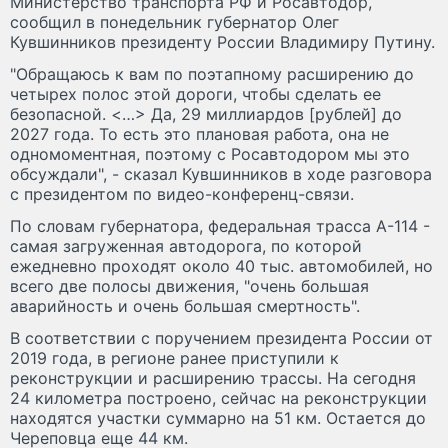
Министерство транспорта РФ и Росавтодор,
сообщил в понедельник губернатор Олег
Кувшинников президенту России Владимиру Путину.
"Обращаюсь к вам по поэтапному расширению до
четырех полос этой дороги, чтобы сделать ее
безопасной. <…> Да, 29 миллиардов [рублей] до
2027 года. То есть это плановая работа, она не
одномоментная, поэтому с Росавтодором мы это
обсуждали", - сказал Кувшинников в ходе разговора
с президентом по видео-конференц-связи.
По словам губернатора, федеральная трасса А-114 -
самая загруженная автодорога, по которой
ежедневно проходят около 40 тыс. автомобилей, но
всего две полосы движения, "очень большая
аварийность и очень большая смертность".
В соответствии с поручением президента России от
2019 года, в регионе ранее приступили к
реконструкции и расширению трассы. На сегодня
24 километра построено, сейчас на реконструкции
находятся участки суммарно на 51 км. Остается до
Череповца еще 44 км.