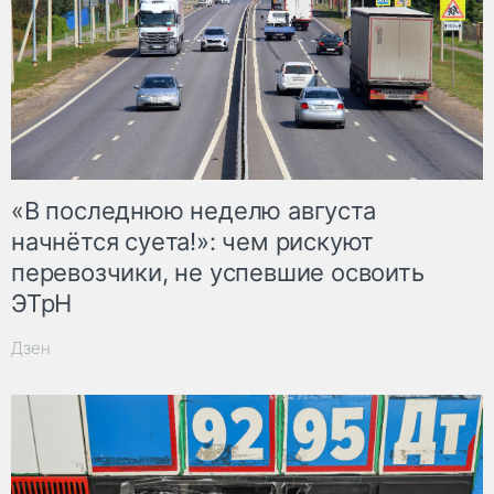
«В последнюю неделю августа
начнётся суета!»: чем рискуют
перевозчики, не успевшие освоить
ЭТрН
Дзен