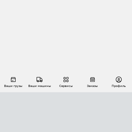
Ваши грузы
Ваши машины
Сервисы
Заказы
Профиль
АВТОМАТИЗАЦИЯ ПЕРЕВОЗОК
Площадки
Заказы
Торги
Тендеры
АТИ-Доки