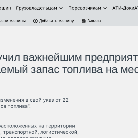
ашин
Грузовладельцам
Перевозчикам
АТИ-Доки
А
Ваши машины
Добавить машину
Заказы
учил важнейшим предприя
аемый запас топлива на ме
зменения в свой указ от 22
са топлива".
расположенных на территории
 транспортной, логистической,