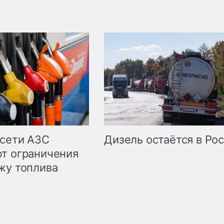
сети АЗС
Дизель остаётся в Ро
т ограничения
жу топлива