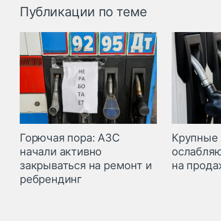
Публикации по теме
Горючая пора: АЗС
Крупные 
начали активно
ослабляю
закрываться на ремонт и
на прода
ребрендинг