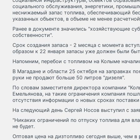
социальной инфраструктуры, объектов образован
социального обслуживания, энергетики, промышле
неснижаемый запас топлива, обеспечивающий бе
указанных объектов, в объеме не менее расчетной
Ранее в документе значились "хозяйствующие су
собственности".
Срок создания запаса - 2 месяца с момента вступ
образом к 22 января запасы уже должен были быт
Напомним, перебои с топливом на Колыме началис
В Магадане и области 25 октября на заправках по
руки не продают больше 50 литров "дизеля".
По словам заместителя директора компании "Ко
Емельянова, на такие ограничения компания пошл
отсутствия информации о новых сроках поставки
На следующий день Сергей Носов выступил с заяв
"Никаких ограничений по отпуску топлива для вл
не будет.
Оптовая цена на дизтопливо сегодня выше, чем в