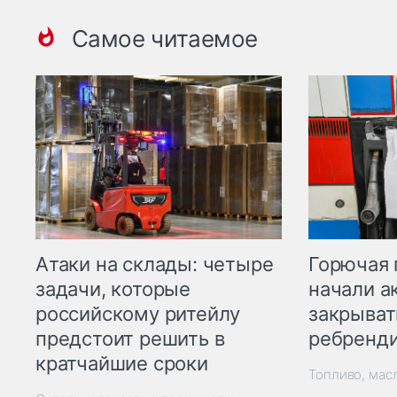
Самое читаемое
Горючая 
Атаки на склады: четыре
начали а
задачи, которые
закрыват
российскому ритейлу
ребренд
предстоит решить в
кратчайшие сроки
Топливо, мас