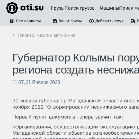
Грузы
Поиск грузов
Машины
Поиск м
Все сервисы
Ваши грузы
Добавить груз
← Топливо, масла и автохимия
Губернатор Колымы пор
региона создать несниж
11:07, 31 Января 2023
30 января губернатор Магаданской области внес и
ноября 2022 "О формировании неснижаемого запа
Первый пункт документа теперь звучит так:
«Организациям, осуществляющим эксплуатацию 
Магаданской области объектов жизнеобеспечения,