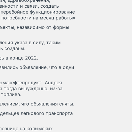
ия, здравоохранения,
нности и связи, создать
сперебойное функционирование
 потребности на месяц работы».
бъекты, независимо от формы
ления указа в силу, таким
ь созданы.
ь в конце 2022.
явились объявление, что в одни
лыманефтепродукт" Андрея
а тогда вынужденно, из-за
 топлива.
лением, что объявления сняты.
адельцев легкового транспорта
 рознице на колымских