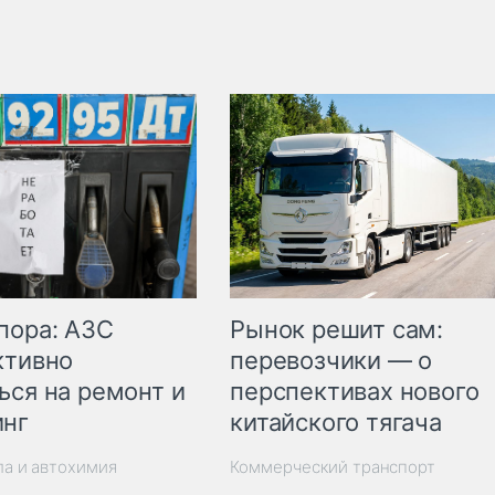
пора: АЗС
Рынок решит сам:
ктивно
перевозчики — о
ься на ремонт и
перспективах нового
инг
китайского тягача
ла и автохимия
Коммерческий транспорт