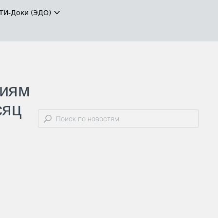
ТИ-Доки (ЭДО)
тиям
сяц