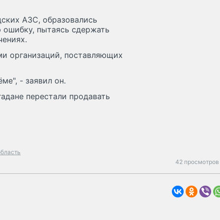
дских АЗС, образовались
 ошибку, пытаясь сдержать
чениях.
ми организаций, поставляющих
е", - заявил он.
гадане перестали продавать
область
42 просмотров 