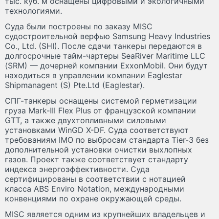
тыс. куб. м оснащены цифровыми и экологичными
технологиями.
Суда были построены по заказу MISC
судостроительной верфью Samsung Heavy Industries
Co., Ltd. (SHI). После сдачи танкеры передаются в
долгосрочные тайм-чартеры SeaRiver Maritime LLC
(SRM) — дочерней компании ExxonMobil. Они будут
находиться в управлении компании Eaglestar
Shipmanagent (S) Pte.Ltd (Eaglestar).
СПГ-танкеры оснащены системой герметизации
груза Mark-III Flex Plus от французской компании
GTT, а также двухтопливными силовыми
установками WinGD X-DF. Суда соответствуют
требованиям IMO по выбросам стандарта Tier-3 без
дополнительной установки очистки выхлопных
газов. Проект также соответствует стандарту
индекса энергоэффективности. Суда
сертифицированы в соответствии с нотацией
класса ABS Enviro Notation, международными
конвенциями по охране окружающей среды.
MISC является одним из крупнейших владельцев и