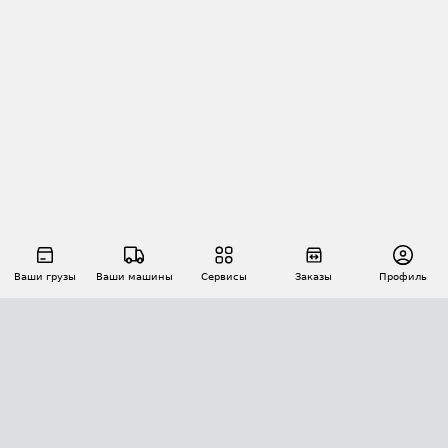
Ваши грузы
Ваши машины
Сервисы
Заказы
Профиль
АВТОМАТИЗАЦИЯ ПЕРЕВОЗОК
Площадки
Заказы
Торги
Тендеры
АТИ-Доки
GPS-мониторинг
АТИ Мессенджер
Цепочки грузов