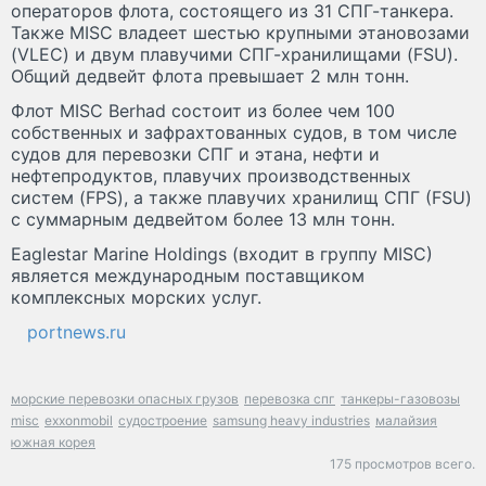
операторов флота, состоящего из 31 СПГ-танкера.
Также MISC владеет шестью крупными этановозами
(VLEC) и двум плавучими СПГ-хранилищами (FSU).
Общий дедвейт флота превышает 2 млн тонн.
Флот MISC Berhad состоит из более чем 100
собственных и зафрахтованных судов, в том числе
судов для перевозки СПГ и этана, нефти и
нефтепродуктов, плавучих производственных
систем (FPS), а также плавучих хранилищ СПГ (FSU)
с суммарным дедвейтом более 13 млн тонн.
Eaglestar Marine Holdings (входит в группу MISC)
является международным поставщиком
комплексных морских услуг.
portnews.ru
морские перевозки опасных грузов
перевозка спг
танкеры-газовозы
misc
exxonmobil
судостроение
samsung heavy industries
малайзия
южная корея
175 просмотров всего.