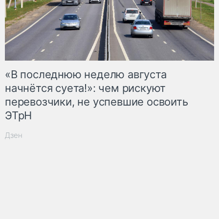
«В последнюю неделю августа
начнётся суета!»: чем рискуют
перевозчики, не успевшие освоить
ЭТрН
Дзен