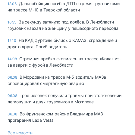
Дальнобойщик погиб в ДТП с тремя грузовиками
18:06
на трассе М-10 в Тверской области
За секунду затянуло под колёса. В Ленобласти
16:55
грузовик наехал на женщину у пешеходного перехода
На КАД фургоны бились о КАМАЗ, ограждение и
15:10
друг о друга. Погиб водитель
Огромная пробка скопилась на трассе «Кола» из-
14:08
за аварии с фурой в Ленобласти
В Мордовии на трассе М-5 водитель МАЗа
06.08
спровоцировал смертельную аварию
Трое человек получили травмы при столкновении
06.08
легковушки и двух грузовиков в Могилеве
Во Фрунзенском районе Владимира МАЗ
06.08
протаранил Lada Vesta
Все новости