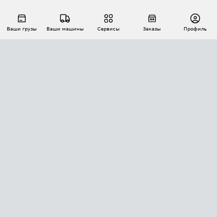
Ваши грузы
Ваши машины
Сервисы
Заказы
Профиль
АВТОМАТИЗАЦИЯ ПЕРЕВОЗОК
Площадки
Заказы
Торги
Тендеры
АТИ-Доки
GPS-мониторинг
АТИ Мессенджер
Цепочки грузов
API ATI.SU
ПОЛЕЗНОЕ
Расчет расстояний
БЕЗОПАСНОСТЬ
Академия ATI.SU
ATI.SU о безопасности
Звезды ATI.SU на вашем сайте
КОНТАКТЫ И ТАРИФЫ
Памятка по проверке контрагентов
Индекс ATI.SU FTL РФ
О системе ATI.SU
Светофор+
Средние ставки
ИНФОРМАЦИЯ