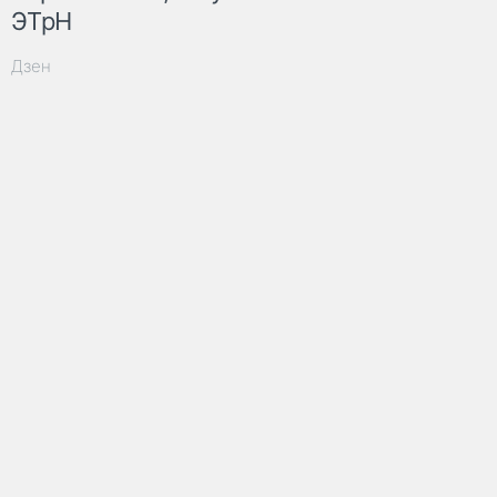
ЭТрН
Дзен