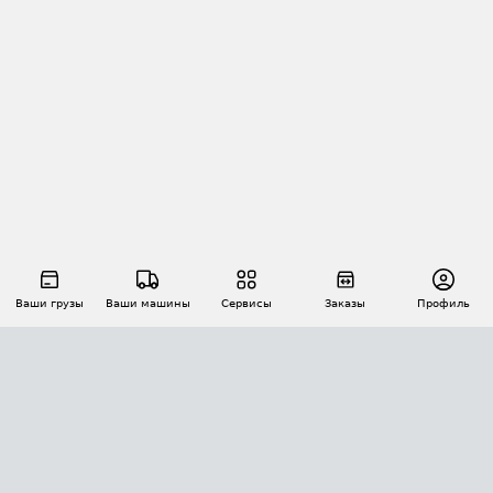
Ваши грузы
Ваши машины
Сервисы
Заказы
Профиль
АВТОМАТИЗАЦИЯ ПЕРЕВОЗОК
Площадки
Заказы
Торги
Тендеры
АТИ-Доки
GPS-мониторинг
АТИ Мессенджер
Цепочки грузов