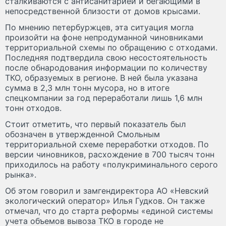
сталкиваются с антисанитарией и бегающими в
непосредственной близости от домов крысами.
По мнению петербуржцев, эта ситуация могла
произойти на фоне непродуманной чиновниками
территориальной схемы по обращению с отходами.
Последняя подтвердила свою несостоятельность
после обнародования информации по количеству
ТКО, образуемых в регионе. В ней была указана
сумма в 2,3 млн тонн мусора, но в итоге
спецкомпании за год переработали лишь 1,6 млн
тонн отходов.
Стоит отметить, что первый показатель был
обозначен в утвержденной Смольным
территориальной схеме переработки отходов. По
версии чиновников, расхождение в 700 тысяч тонн
приходилось на работу «полукриминального серого
рынка».
Об этом говорил и замгендиректора АО «Невский
экологический оператор» Илья Гудков. Он также
отмечал, что до старта реформы «единой системы
учета объемов вывоза ТКО в городе не