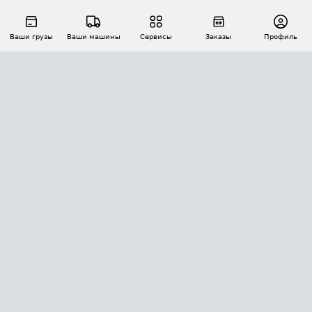
Ваши грузы
Ваши машины
Сервисы
Заказы
Профиль
АВТОМАТИЗАЦИЯ ПЕРЕВОЗОК
Площадки
Заказы
Торги
Тендеры
АТИ-Доки
GPS-мониторинг
АТИ Мессенджер
Цепочки грузов
API ATI.SU
ПОЛЕЗНОЕ
Расчет расстояний
БЕЗОПАСНОСТЬ
Академия ATI.SU
ATI.SU о безопасности
Звезды ATI.SU на вашем сайте
КОНТАКТЫ И ТАРИФЫ
Памятка по проверке контрагентов
Индекс ATI.SU FTL РФ
О системе ATI.SU
Светофор+
Средние ставки
ИНФОРМАЦИЯ
Контактная информация