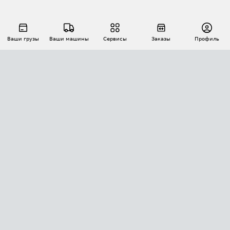
Ваши грузы
Ваши машины
Сервисы
Заказы
Профиль
АВТОМАТИЗАЦИЯ ПЕРЕВОЗОК
Площадки
Заказы
Торги
Тендеры
АТИ-Доки
GPS-мониторинг
АТИ Мессенджер
Цепочки грузов
API ATI.SU
ПОЛЕЗНОЕ
Расчет расстояний
БЕЗОПАСНОСТЬ
Академия ATI.SU
ATI.SU о безопасности
Звезды ATI.SU на вашем сайте
КОНТАКТЫ И ТАРИФЫ
Памятка по проверке контрагентов
Индекс ATI.SU FTL РФ
О системе ATI.SU
Светофор+