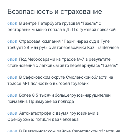
Безопасность и страхование
В центре Петербурга грузовая "Газель" с
08.08
ресторанным меню попала в ДТП с гужевой повозкой
Страховая компания "Пари" через суд в Туле
08.08
требует 29 млн руб. с автоперевозчика Kaz TralServiece
Под Чебоксарами на трассе М-7 в результате
08.08
столкновения с легковым авто перевернулась "Газель"
В Сафоновском округе Смоленской области на
08.08
трассе М-1 полностью выгорел грузовик
Более 8,5 тысячи большегрузов-нарушителей
08.08
поймали в Приамурье за полгода
Автокатастрофа с двумя грузовиками в
08.08
Оренбуржье: погибли два человека
В Екатериновском районе Саратовской области на
08.08