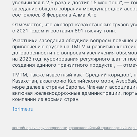
увеличился в 2,5 раза и достиг 1,5 млн тонн", — 
заседание общего собрания международной ассо
состоялось 8 февраля в Алма-Ате.
Отмечается, что экспорт казахстанских грузов ув
с 2021 годом и составил 891 тысячу тонн.
Участники заседания обсудили вопросы повышен
привлечению грузов на ТМТМ и развитию контейн
договоренности по вопросам увеличения объемов
на 2023 год, курсирования регулярного шаттл-по
создания единого транзитного продукта", — отме
ТМТМ, также известный как "Средний коридор", п
Казахстан, акваторию Каспийского моря, Азербай
море далее в страны Европы. Членами ассоциаци
включая железнодорожные администрации, порты
компании из восьми стран.
1prime.ru
контейнерные грузоперевозки
транскаспийский транспортный мар