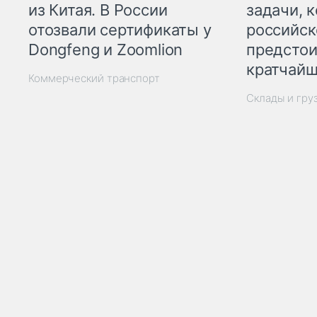
из Китая. В России
задачи, 
отозвали сертификаты у
российск
Dongfeng и Zoomlion
предстои
кратчайш
Коммерческий транспорт
Склады и гру