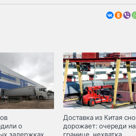
Доставка из Китая сно
ров
дорожает: очереди на
дили о
границе, нехватка
ых задержках