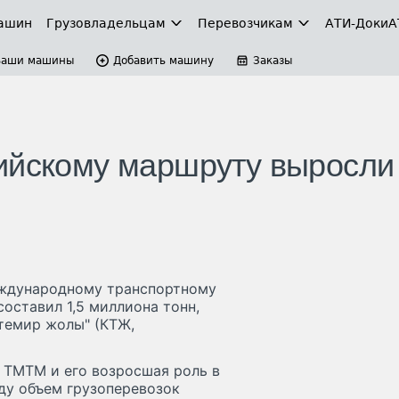
ашин
Грузовладельцам
Перевозчикам
АТИ-Доки
А
Ваши машины
Добавить машину
Заказы
ийскому маршруту выросли
еждународному транспортному
составил 1,5 миллиона тонн,
темир жолы" (КТЖ,
 ТМТМ и его возросшая роль в
ду объем грузоперевозок