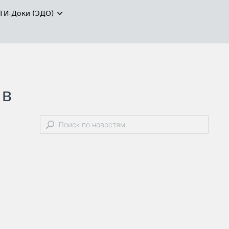
ТИ-Доки (ЭДО)
 в