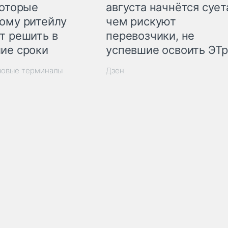
которые
августа начнётся суета
ому ритейлу
чем рискуют
т решить в
перевозчики, не
ие сроки
успевшие освоить ЭТ
зовые терминалы
Дзен