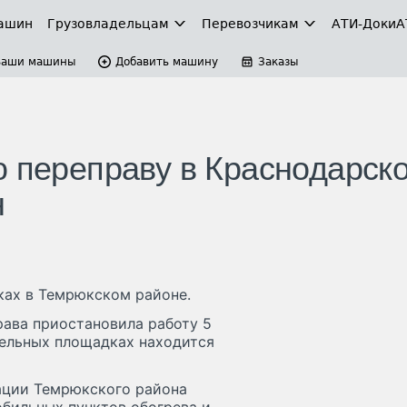
ашин
Грузовладельцам
Перевозчикам
АТИ-Доки
А
Ваши машины
Добавить машину
Заказы
ю переправу в Краснодарск
н
ках в Темрюкском районе.
рава приостановила работу 5
ительных площадках находится
ации Темрюкского района