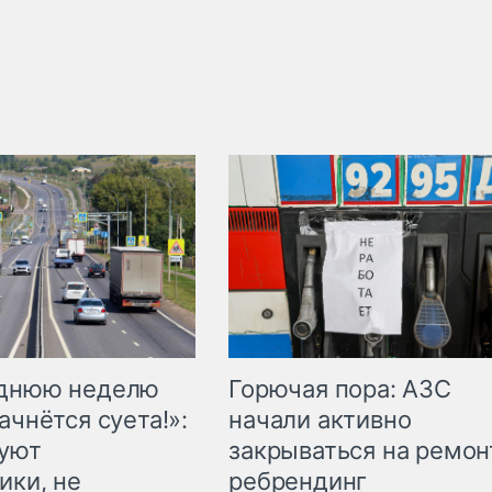
Горючая пора: АЗС
еднюю неделю
начали активно
ачнётся суета!»:
закрываться на ремон
куют
ребрендинг
ики, не