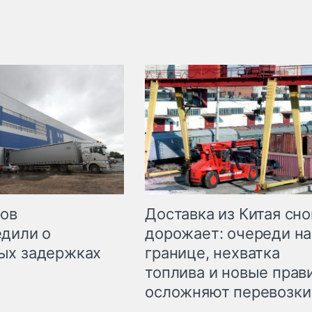
Доставка из Китая сно
ров
дорожает: очереди на
дили о
границе, нехватка
ых задержках
топлива и новые прав
осложняют перевозки