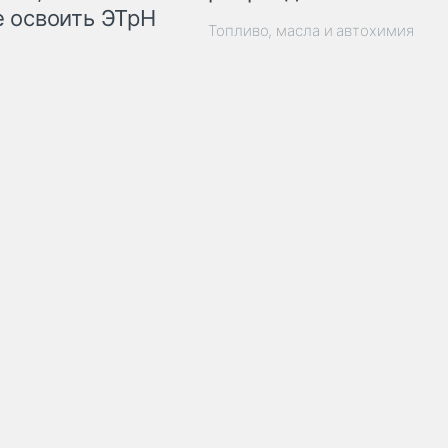
 освоить ЭТрН
Топливо, масла и автохимия