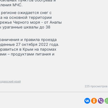
обильных пунктов обогрева и
вления МЧС.
 регионе ожидается снег с
ра на основной территории
ережье Черного моря - от Анапы
ы ураганные шквалы до 38
раничения и правила проезда
еденные 27 октября 2022 года.
правиться в Крым на паромах
ами – продуктами питания и
нодарский край
225 просмотров 