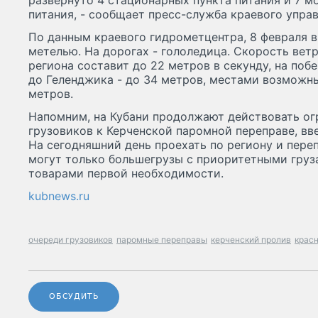
развернуто 4 стационарных пункта питания и 7 м
питания, - сообщает пресс-служба краевого упра
По данным краевого гидрометцентра, 8 февраля в
метелью. На дорогах - гололедица. Скорость вет
региона составит до 22 метров в секунду, на поб
до Геленджика - до 34 метров, местами возможн
метров.
Напомним, на Кубани продолжают действовать ог
грузовиков к Керченской паромной переправе, вв
На сегодняшний день проехать по региону и пере
могут только большегрузы с приоритетными груз
товарами первой необходимости.
kubnews.ru
очереди грузовиков
паромные переправы
керченский пролив
крас
ОБСУДИТЬ