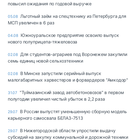
повысил ожидания по годовой выручке
Льготный заём на спецтехнику из Петербурга для
05.08
МСП увеличен в 6 раз
Южноуральское предприятие освоило выпуск
04.08
нового полуприцепа-тяжеловоза
Для студентов-аграриев под Воронежем закупили
02.08
семь единиц новой сельхозтехники
В Минске запустили серийный выпуск
02.08
малогабаритных харвестеров и форвардеров "Амкодор"
"Туймазинский завод автобетоновозов" в первом
31.07
полугодии увеличил чистый убыток в 2,2 раза
В России выпустят уменьшенную сборную модель
29.07
карьерного самосвала БЕЛАЗ-7513
В Нижегородской области упростили выдачу
29.07
субсидий на закупку коммунальной и дорожной техники