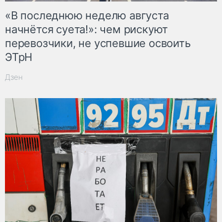
«В последнюю неделю августа
начнётся суета!»: чем рискуют
перевозчики, не успевшие освоить
ЭТрН
Дзен