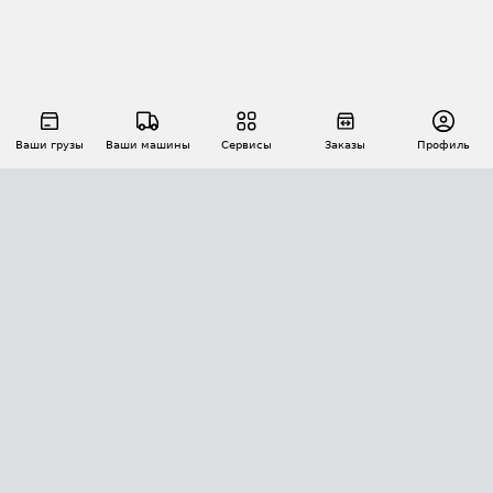
Ваши грузы
Ваши машины
Сервисы
Заказы
Профиль
АВТОМАТИЗАЦИЯ ПЕРЕВОЗОК
Площадки
Заказы
Торги
Тендеры
АТИ-Доки
GPS-мониторинг
АТИ Мессенджер
Цепочки грузов
API ATI.SU
ПОЛЕЗНОЕ
Расчет расстояний
БЕЗОПАСНОСТЬ
Академия ATI.SU
ATI.SU о безопасности