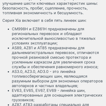
улучшение шести ключевых характеристик шины:
безопасность, пробег, сцепление, прочность,
топливная экономичность и бесшумность.
Серия Xia включает в себя пять линеек шин:
CM998H и EZ861H предназначены для
региональных перевозок и обладают
исключительной выносливостью в тяжелых
условиях эксплуатации;
AS89, AZ81 и AT85 предназначены для
дальнемагистральных перевозок, отличаются
прочной резиновой смесью протектора и
усиленным каркасом для увеличения срока
службы и обеспечения равномерного износа;
AS3.0, AZ3.0, AD3.0 - это линейка
топливосберегающих шин, являющаяся
разумным выбором для экономных операторов
автопарков и частных владельцев;
EV63, EV65, EV67, EV69 - линейка шин,
адаптированных для оснащения электрических
грузовиков;
AZ87, AT83 разработаны специально для