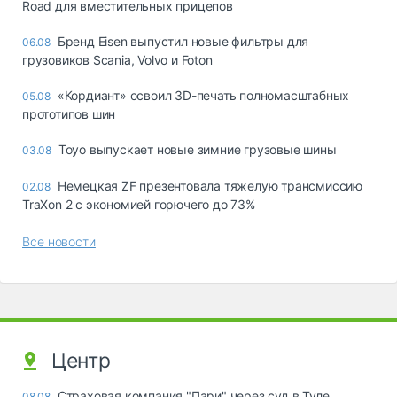
Road для вместительных прицепов
Бренд Eisen выпустил новые фильтры для
06.08
грузовиков Scania, Volvo и Foton
«Кордиант» освоил 3D-печать полномасштабных
05.08
прототипов шин
Toyo выпускает новые зимние грузовые шины
03.08
Немецкая ZF презентовала тяжелую трансмиссию
02.08
TraXon 2 с экономией горючего до 73%
Все новости
Центр
Страховая компания "Пари" через суд в Туле
08.08