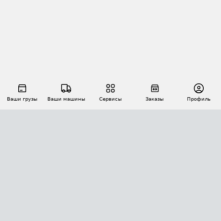
Ваши грузы
Ваши машины
Сервисы
Заказы
Профиль
АВТОМАТИЗАЦИЯ ПЕРЕВОЗОК
Площадки
Заказы
Торги
Тендеры
АТИ-Доки
GPS-мониторинг
АТИ Мессенджер
Цепочки грузов
API ATI.SU
ПОЛЕЗНОЕ