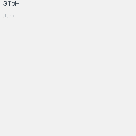
ЭТрН
Дзен