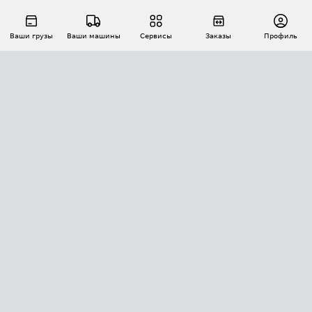
Ваши грузы
Ваши машины
Сервисы
Заказы
Профиль
АВТОМАТИЗАЦИЯ ПЕРЕВОЗОК
Площадки
Заказы
Торги
Тендеры
АТИ-Доки
GPS-мониторинг
АТИ Мессенджер
Цепочки грузов
API ATI.SU
ПОЛЕЗНОЕ
Расчет расстояний
БЕЗОПАСНОСТЬ
Академия ATI.SU
ATI.SU о безопасности
Звезды ATI.SU на вашем сайте
КОНТАКТЫ И ТАРИФЫ
Памятка по проверке контрагентов
Индекс ATI.SU FTL РФ
О системе ATI.SU
Светофор+
Средние ставки
ИНФОРМАЦИЯ
Контактная информация