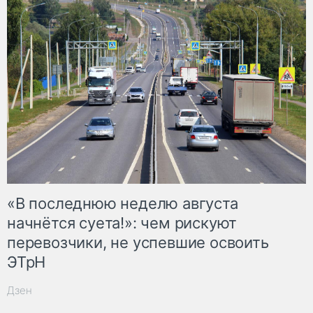
«В последнюю неделю августа
начнётся суета!»: чем рискуют
перевозчики, не успевшие освоить
ЭТрН
Дзен