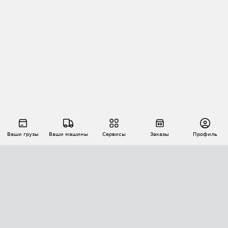
Ваши грузы
Ваши машины
Сервисы
Заказы
Профиль
АВТОМАТИЗАЦИЯ ПЕРЕВОЗОК
Площадки
Заказы
Торги
Тендеры
АТИ-Доки
GPS-мониторинг
АТИ Мессенджер
Цепочки грузов