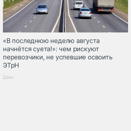
«В последнюю неделю августа
начнётся суета!»: чем рискуют
перевозчики, не успевшие освоить
ЭТрН
Дзен