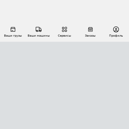
Ваши грузы
Ваши машины
Сервисы
Заказы
Профиль
АВТОМАТИЗАЦИЯ ПЕРЕВОЗОК
Площадки
Заказы
Торги
Тендеры
АТИ-Доки
GPS-мониторинг
АТИ Мессенджер
Цепочки грузов
API ATI.SU
ПОЛЕЗНОЕ
Расчет расстояний
БЕЗОПАСНОСТЬ
Академия ATI.SU
ATI.SU о безопасности
Звезды ATI.SU на вашем сайте