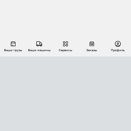
Ваши грузы
Ваши машины
Сервисы
Заказы
Профиль
АВТОМАТИЗАЦИЯ ПЕРЕВОЗОК
Площадки
Заказы
Торги
Тендеры
АТИ-Доки
GPS-мониторинг
АТИ Мессенджер
Цепочки грузов
API ATI.SU
ПОЛЕЗНОЕ
Расчет расстояний