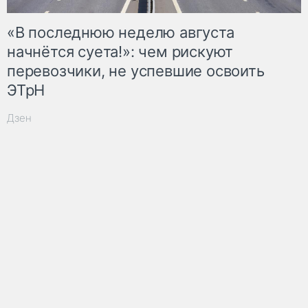
«В последнюю неделю августа
начнётся суета!»: чем рискуют
перевозчики, не успевшие освоить
ЭТрН
Дзен