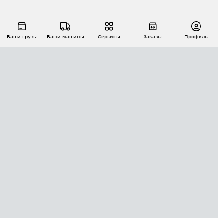
Ваши грузы
Ваши машины
Сервисы
Заказы
Профиль
АВТОМАТИЗАЦИЯ ПЕРЕВОЗОК
Площадки
Заказы
Торги
Тендеры
АТИ-Доки
GPS-мониторинг
АТИ Мессенджер
Цепочки грузов
API ATI.SU
ПОЛЕЗНОЕ
Расчет расстояний
БЕЗОПАСНОСТЬ
Академия ATI.SU
ATI.SU о безопасности
Звезды ATI.SU на вашем сайте
КОНТАКТЫ И ТАРИФЫ
Памятка по проверке контрагентов
Индекс ATI.SU FTL РФ
О системе ATI.SU
Светофор+