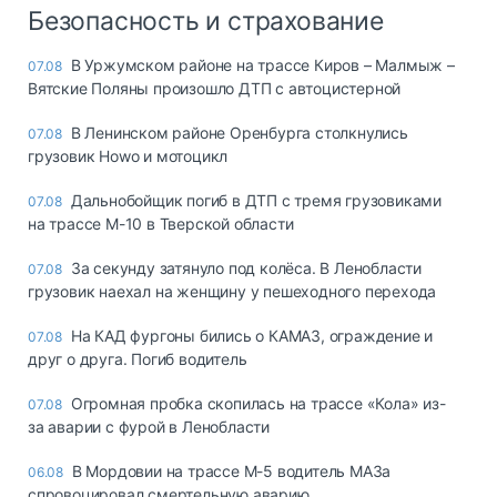
Безопасность и страхование
В Уржумском районе на трассе Киров – Малмыж –
07.08
Вятские Поляны произошло ДТП с автоцистерной
В Ленинском районе Оренбурга столкнулись
07.08
грузовик Howo и мотоцикл
Дальнобойщик погиб в ДТП с тремя грузовиками
07.08
на трассе М-10 в Тверской области
За секунду затянуло под колёса. В Ленобласти
07.08
грузовик наехал на женщину у пешеходного перехода
На КАД фургоны бились о КАМАЗ, ограждение и
07.08
друг о друга. Погиб водитель
Огромная пробка скопилась на трассе «Кола» из-
07.08
за аварии с фурой в Ленобласти
В Мордовии на трассе М-5 водитель МАЗа
06.08
спровоцировал смертельную аварию