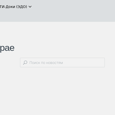
ТИ-Доки (ЭДО)
крае