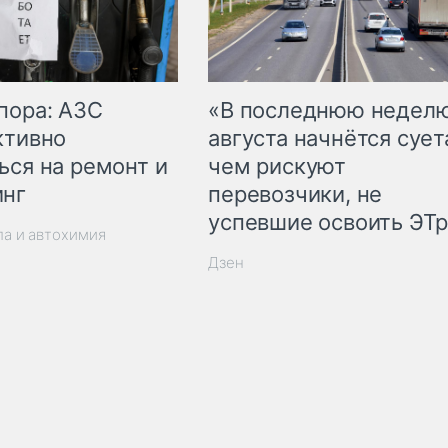
пора: АЗС
«В последнюю недел
ктивно
августа начнётся суета
ься на ремонт и
чем рискуют
инг
перевозчики, не
успевшие освоить ЭТ
ла и автохимия
Дзен