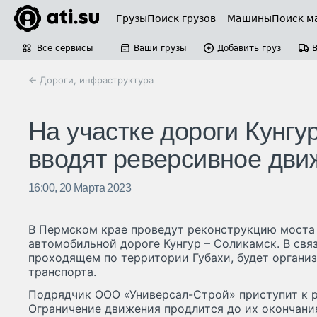
Грузы
Поиск грузов
Машины
Поиск м
Все сервисы
Ваши грузы
Добавить груз
← Дороги, инфраструктура
На участке дороги Кунгу
вводят реверсивное дви
16:00, 20 Марта 2023
В Пермском крае проведут реконструкцию моста 
автомобильной дороге Кунгур – Соликамск. В связ
проходящем по территории Губахи, будет органи
транспорта.
Подрядчик ООО «Универсал-Строй» приступит к р
Ограничение движения продлится до их окончания