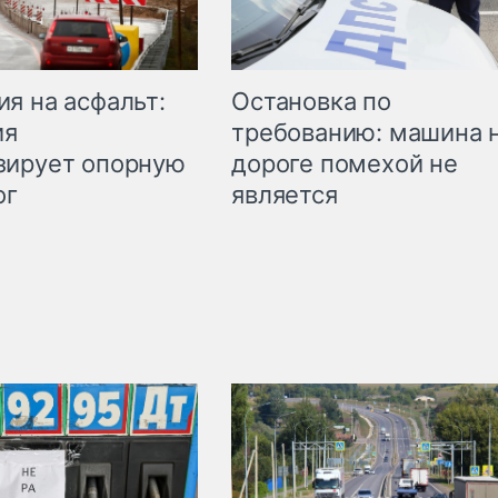
Остановка по
я на асфальт:
требованию: машина 
ия
дороге помехой не
зирует опорную
является
ог