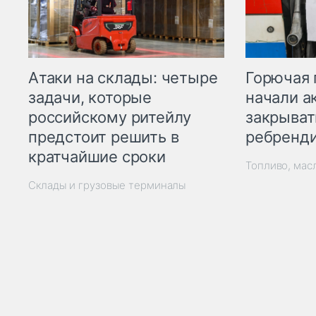
Горючая 
Атаки на склады: четыре
начали а
задачи, которые
закрыват
российскому ритейлу
ребренд
предстоит решить в
кратчайшие сроки
Топливо, мас
Склады и грузовые терминалы