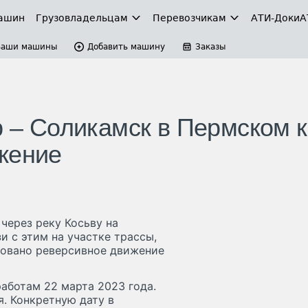
ашин
Грузовладельцам
Перевозчикам
АТИ-Доки
А
Ваши машины
Добавить машину
Заказы
р – Соликамск в Пермском 
жение
через реку Косьву на
и с этим на участке трассы,
зовано реверсивное движение
аботам 22 марта 2023 года.
. Конкретную дату в