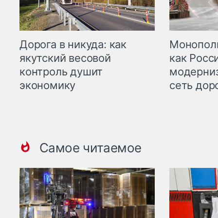
Дорога в никуда: как
Монополи
якутский весовой
как Росс
контроль душит
модерни
экономику
сеть дор
Самое читаемое