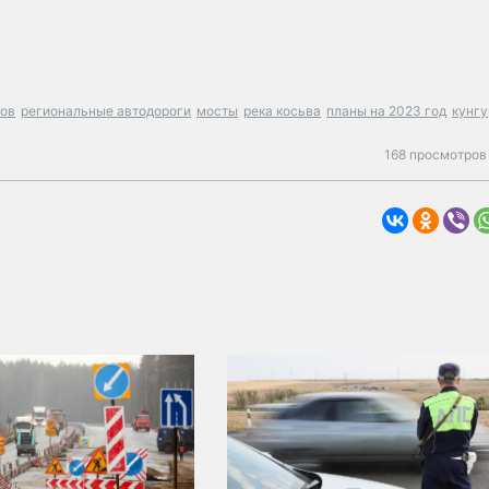
тов
региональные автодороги
мосты
река косьва
планы на 2023 год
кунгу
168 просмотров 