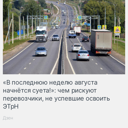
«В последнюю неделю августа
начнётся суета!»: чем рискуют
перевозчики, не успевшие освоить
ЭТрН
Дзен