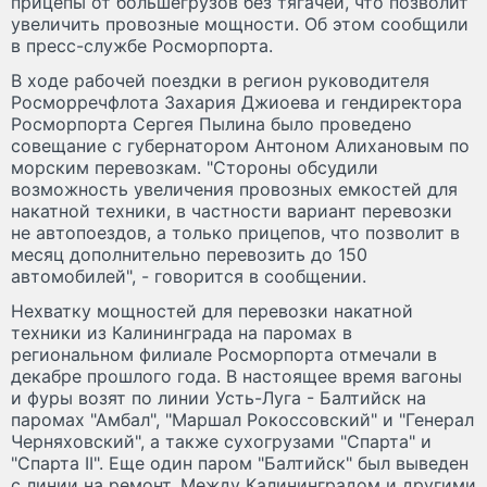
прицепы от большегрузов без тягачей, что позволит
увеличить провозные мощности. Об этом сообщили
в пресс-службе Росморпорта.
В ходе рабочей поездки в регион руководителя
Росморречфлота Захария Джиоева и гендиректора
Росморпорта Сергея Пылина было проведено
совещание с губернатором Антоном Алихановым по
морским перевозкам. "Стороны обсудили
возможность увеличения провозных емкостей для
накатной техники, в частности вариант перевозки
не автопоездов, а только прицепов, что позволит в
месяц дополнительно перевозить до 150
автомобилей", - говорится в сообщении.
Нехватку мощностей для перевозки накатной
техники из Калининграда на паромах в
региональном филиале Росморпорта отмечали в
декабре прошлого года. В настоящее время вагоны
и фуры возят по линии Усть-Луга - Балтийск на
паромах "Амбал", "Маршал Рокоссовский" и "Генерал
Черняховский", а также сухогрузами "Спарта" и
"Спарта II". Еще один паром "Балтийск" был выведен
с линии на ремонт. Между Калининградом и другими