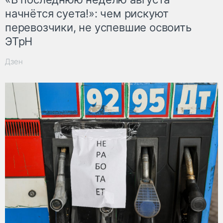
начнётся суета!»: чем рискуют
перевозчики, не успевшие освоить
ЭТрН
Дзен