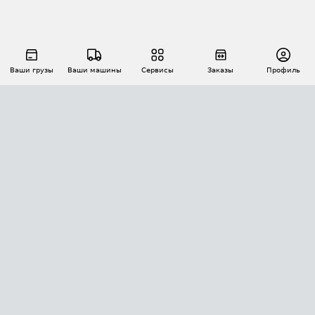
Ваши грузы
Ваши машины
Сервисы
Заказы
Профиль
АВТОМАТИЗАЦИЯ ПЕРЕВОЗОК
Площадки
Заказы
Торги
Тендеры
АТИ-Доки
GPS-мониторинг
АТИ Мессенджер
Цепочки грузов
API ATI.SU
ПОЛЕЗНОЕ
Расчет расстояний
БЕЗОПАСНОСТЬ
Академия ATI.SU
ATI.SU о безопасности
Звезды ATI.SU на вашем сайте
КОНТАКТЫ И ТАРИФЫ
Памятка по проверке контрагентов