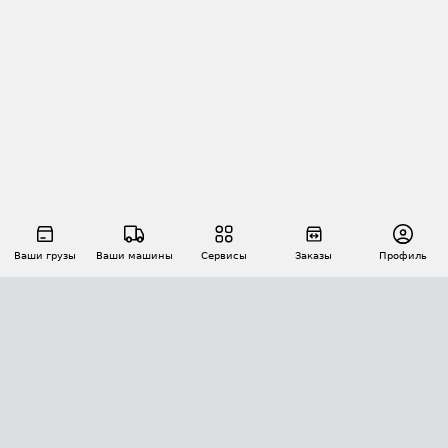
Ваши грузы
Ваши машины
Сервисы
Заказы
Профиль
АВТОМАТИЗАЦИЯ ПЕРЕВОЗОК
Площадки
Заказы
Торги
Тендеры
АТИ-Доки
GPS-мониторинг
АТИ Мессенджер
Цепочки грузов
API ATI.SU