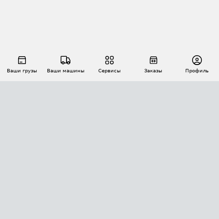
Ваши грузы
Ваши машины
Сервисы
Заказы
Профиль
АВТОМАТИЗАЦИЯ ПЕРЕВОЗОК
Площадки
Заказы
Торги
Тендеры
АТИ-Доки
GPS-мониторинг
АТИ Мессенджер
Цепочки грузов
API ATI.SU
ПОЛЕЗНОЕ
Расчет расстояний
БЕЗОПАСНОСТЬ
Академия ATI.SU