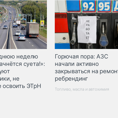
Горючая пора: АЗС
еднюю неделю
начали активно
ачнётся суета!»:
закрываться на ремон
куют
ребрендинг
ики, не
 освоить ЭТрН
Топливо, масла и автохимия