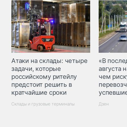
Атаки на склады: четыре
«В посл
задачи, которые
августа н
российскому ритейлу
чем рис
предстоит решить в
перевозч
кратчайшие сроки
успевшие
Склады и грузовые терминалы
Дзен