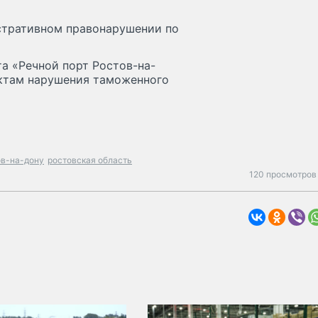
стративном правонарушении по
та «Речной порт Ростов-на-
актам нарушения таможенного
ов-на-дону
ростовская область
120 просмотров 