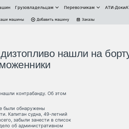
ашин
Грузовладельцам
Перевозчикам
АТИ-Доки
А
Ваши машины
Добавить машину
Заказы
 дизтопливо нашли на борт
аможенники
нашли контрабанду. Об этом
де были обнаружены
и. Капитан судна, 49-летний
всего, забыли занести в список
 дело об административном