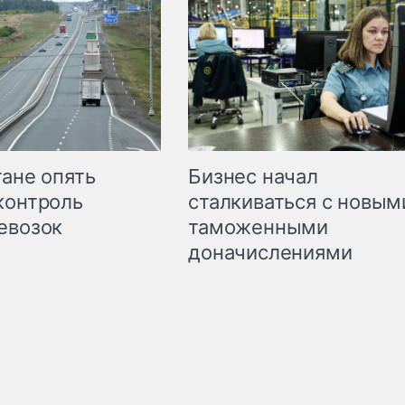
Бизнес начал
тане опять
сталкиваться с новым
контроль
таможенными
евозок
доначислениями