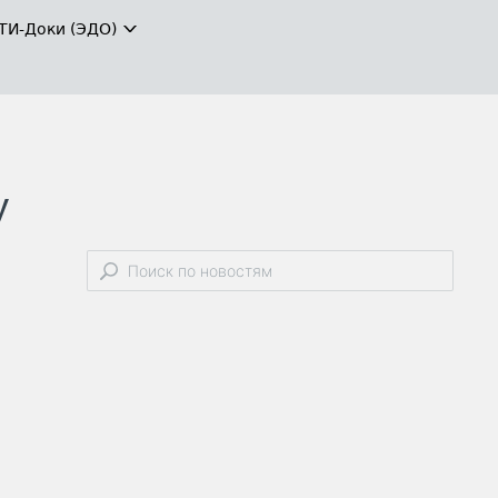
ТИ-Доки (ЭДО)
у