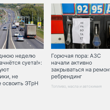
Горючая пора: АЗС
еднюю неделю
начали активно
ачнётся суета!»:
закрываться на ремон
куют
ребрендинг
ики, не
 освоить ЭТрН
Топливо, масла и автохимия