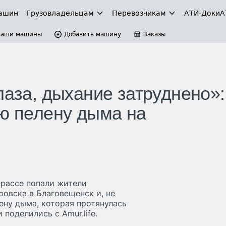
ашин
Грузовладельцам
Перевозчикам
АТИ-Доки
А
Ваши машины
Добавить машину
Заказы
лаза, дыхание затруднено»:
ую пелену дыма на
трассе попали жители
овска в Благовещенск и, не
ену дыма, которая протянулась
поделились с Amur.life.