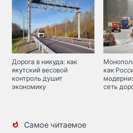
Дорога в никуда: как
Монополи
якутский весовой
как Росс
контроль душит
модерни
экономику
сеть дор
Самое читаемое