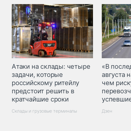
Атаки на склады: четыре
«В посл
задачи, которые
августа н
российскому ритейлу
чем рис
предстоит решить в
перевозч
кратчайшие сроки
успевшие
Склады и грузовые терминалы
Дзен