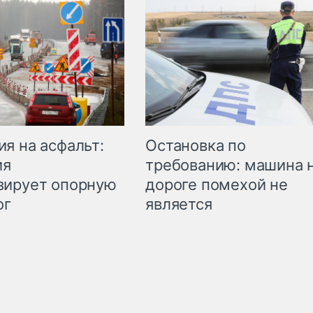
Остановка по
я на асфальт:
требованию: машина 
ия
дороге помехой не
зирует опорную
является
ог