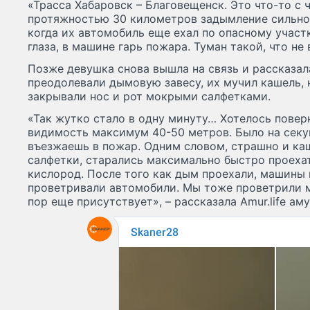
«Трасса Хабаровск – Благовещенск. Это что-то с ч
протяжностью 30 километров задымление сильное
когда их автомобиль еще ехал по опасному участк
глаза, в машине гарь пожара. Туман такой, что н
Позже девушка снова вышла на связь и рассказала
преодолевали дымовую завесу, их мучил кашель, н
закрывали нос и рот мокрыми салфетками.
«Так жутко стало в одну минуту… Хотелось повер
видимость максимум 40-50 метров. Было на секу
въезжаешь в пожар. Одним словом, страшно и ка
салфетки, старались максимально быстро проехат
кислород. После того как дым проехали, машины 
проветривали автомобили. Мы тоже проветрили ма
пор еще присутствует», – рассказала Amur.life ам