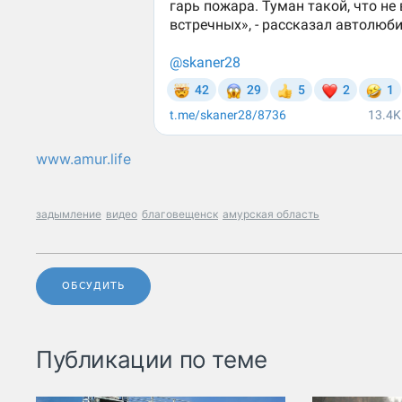
www.amur.life
задымление
видео
благовещенск
амурская область
ОБСУДИТЬ
Публикации по теме