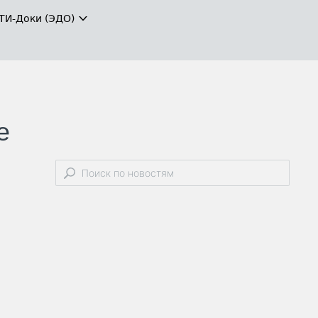
ТИ-Доки (ЭДО)
е