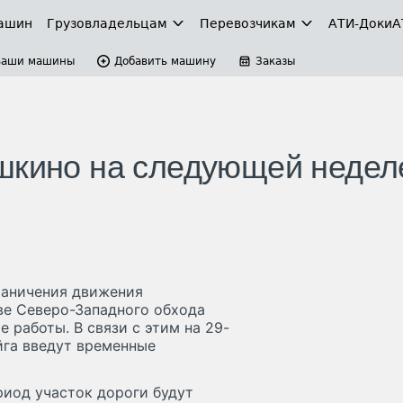
ашин
Грузовладельцам
Перевозчикам
АТИ-Доки
А
Ваши машины
Добавить машину
Заказы
шкино на следующей недел
раничения движения
тве Северо-Западного обхода
 работы. В связи с этим на 29-
йга введут временные
ериод участок дороги будут