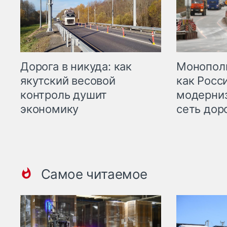
Дорога в никуда: как
Монополи
якутский весовой
как Росс
контроль душит
модерни
экономику
сеть дор
Самое читаемое