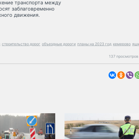
ижение транспорта между
осят заблаговременно
жного движения.
и
строительство дорог
объездные дороги
планы на 2023 год
кемерово
яшк
137 просмотров 