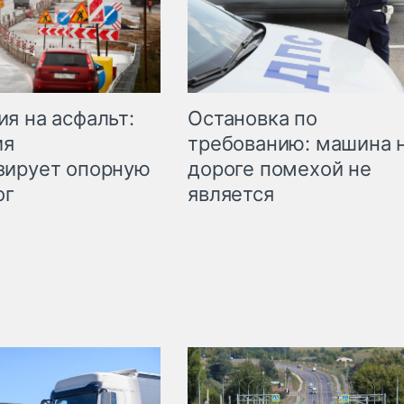
Остановка по
я на асфальт:
требованию: машина 
ия
дороге помехой не
зирует опорную
является
ог