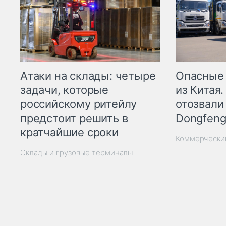
Опасные
Атаки на склады: четыре
из Китая.
задачи, которые
отозвали
российскому ритейлу
Dongfeng
предстоит решить в
кратчайшие сроки
Коммерчески
Склады и грузовые терминалы