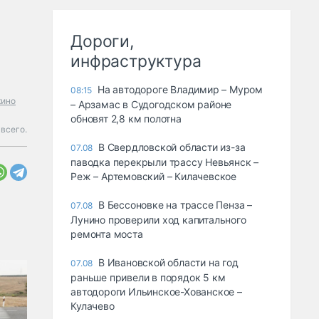
Дороги,
инфраструктура
На автодороге Владимир – Муром
08:15
ино
– Арзамас в Судогодском районе
обновят 2,8 км полотна
всего.
В Свердловской области из-за
07.08
паводка перекрыли трассу Невьянск –
Реж – Артемовский – Килачевское
В Бессоновке на трассе Пенза –
07.08
Лунино проверили ход капитального
ремонта моста
В Ивановской области на год
07.08
раньше привели в порядок 5 км
автодороги Ильинское-Хованское –
Кулачево