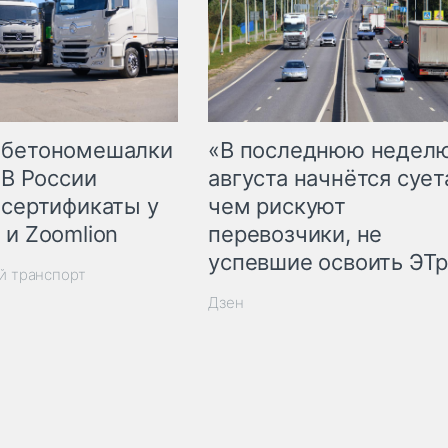
 бетономешалки
«В последнюю недел
 В России
августа начнётся суета
 сертификаты у
чем рискуют
 и Zoomlion
перевозчики, не
успевшие освоить ЭТ
й транспорт
Дзен