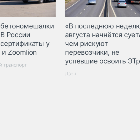
 бетономешалки
«В последнюю недел
 В России
августа начнётся суета
 сертификаты у
чем рискуют
 и Zoomlion
перевозчики, не
успевшие освоить ЭТ
й транспорт
Дзен