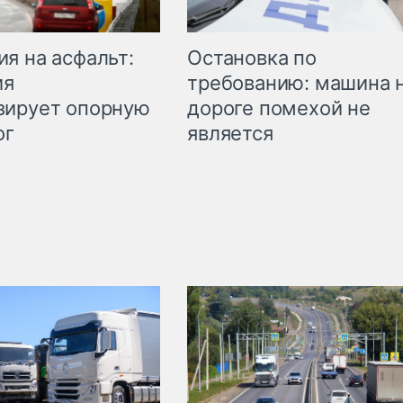
Остановка по
я на асфальт:
требованию: машина 
ия
дороге помехой не
зирует опорную
является
ог