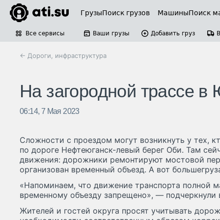
Грузы
Поиск грузов
Машины
Поиск м
Все сервисы
Ваши грузы
Добавить груз
← Дороги, инфраструктура
На загородной трассе в
06:14, 7 Мая 2023
Сложности с проездом могут возникнуть у тех, 
по дороге Нефтеюганск-левый берег Оби. Там сей
движения: дорожники ремонтируют мостовой пере
организован временный объезд. А вот большегруза
«Напоминаем, что движение транспорта полной м
временному объезду запрещено», — подчеркнули 
Жителей и гостей округа просят учитывать доро