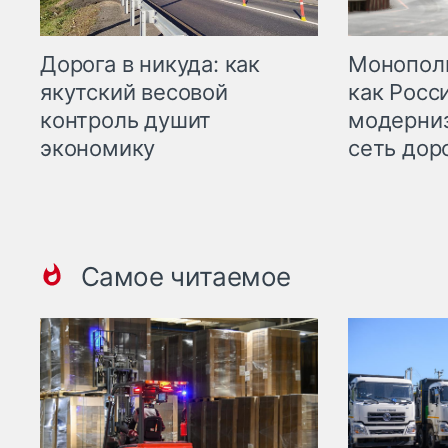
Дорога в никуда: как
Монополи
якутский весовой
как Росс
контроль душит
модерни
экономику
сеть дор
Самое читаемое