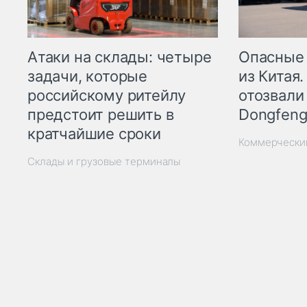
Опасные
Атаки на склады: четыре
из Китая.
задачи, которые
отозвали
российскому ритейлу
Dongfeng
предстоит решить в
кратчайшие сроки
Коммерчески
Склады и грузовые терминалы