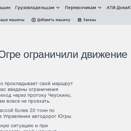
ашин
Грузовладельцам
Перевозчикам
АТИ-Доки
А
Ваши машины
Добавить машину
Заказы
 Югре ограничили движение
кто прокладывает свой маршрут
час введены ограничения
ход через протоку Чеускино,
м вовсе не проехать.
ассой более 20 тонн по
в Управлении автодорог Югры.
жную ситуацию и при