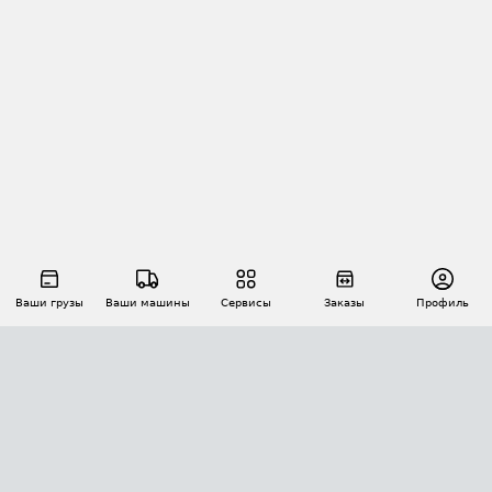
Ваши грузы
Ваши машины
Сервисы
Заказы
Профиль
АВТОМАТИЗАЦИЯ ПЕРЕВОЗОК
Площадки
Заказы
Торги
Тендеры
АТИ-Доки
GPS-мониторинг
АТИ Мессенджер
Цепочки грузов