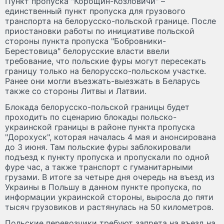
Пункт пропуска "Корощин-Козловичи" –
единственный пункт пропуска для грузового
транспорта на белорусско-польской границе. После
приостановки работы по инициативе польской
стороны пункта пропуска "Бобровники-
Берестовица" белорусские власти ввели
требование, что польские фуры могут пересекать
границу только на белорусско-польском участке.
Ранее они могли въезжать-выезжать в Беларусь
также со стороны Литвы и Латвии.
Блокада белорусско-польской границы будет
проходить по сценарию блокады польско-
украинской границы в районе пункта пропуска
"Дорохуск", которая началась 4 мая и анонсирована
до 3 июня. Там польские фуры заблокировали
подъезд к пункту пропуска и пропускали по одной
фуре час, а также транспорт с гуманитарными
грузами. В итоге за четыре дня очередь на въезд из
Украины в Польшу в данном пункте пропуска, по
информации украинской стороны, выросла до пяти
тысяч грузовиков и растянулась на 50 километров.
Польские перевозчики требуют запрета на въезд на