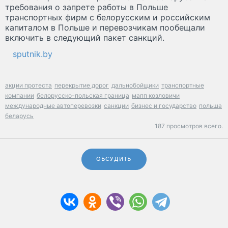
требования о запрете работы в Польше
транспортных фирм с белорусским и российским
капиталом в Польше и перевозчикам пообещали
включить в следующий пакет санкций.
sputnik.by
акции протеста
перекрытие дорог
дальнобойщики
транспортные
компании
белорусско-польская граница
мапп козловичи
международные автоперевозки
санкции
бизнес и государство
польша
беларусь
187 просмотров всего.
ОБСУДИТЬ