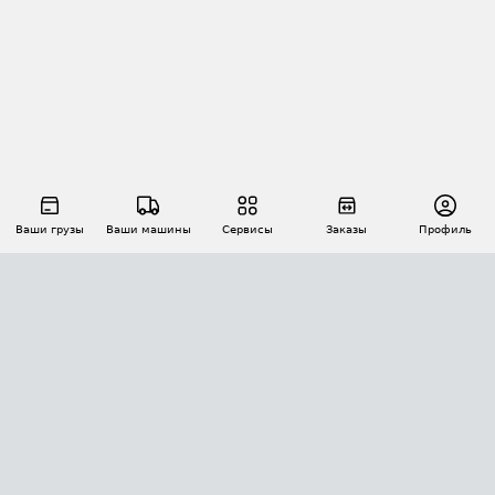
Ваши грузы
Ваши машины
Сервисы
Заказы
Профиль
АВТОМАТИЗАЦИЯ ПЕРЕВОЗОК
Площадки
Заказы
Торги
Тендеры
АТИ-Доки
GPS-мониторинг
АТИ Мессенджер
Цепочки грузов
API ATI.SU
ПОЛЕЗНОЕ