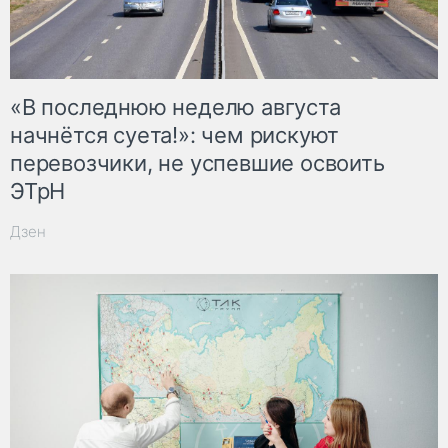
«В последнюю неделю августа
начнётся суета!»: чем рискуют
перевозчики, не успевшие освоить
ЭТрН
Дзен