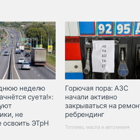
Горючая пора: АЗС
еднюю неделю
начали активно
ачнётся суета!»:
закрываться на ремон
куют
ребрендинг
ики, не
 освоить ЭТрН
Топливо, масла и автохимия