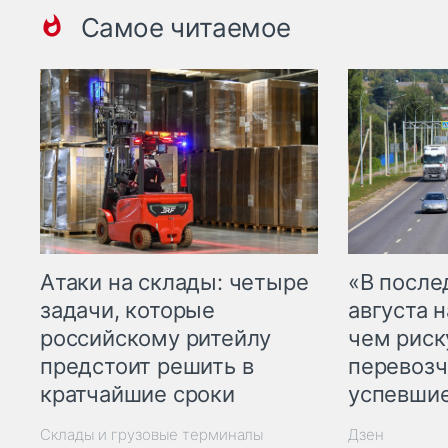
Самое читаемое
Атаки на склады: четыре
«В посл
задачи, которые
августа н
российскому ритейлу
чем рис
предстоит решить в
перевозч
кратчайшие сроки
успевшие
Склады и грузовые терминалы
Дзен