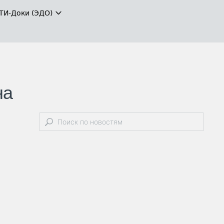
ТИ-Доки (ЭДО)
на