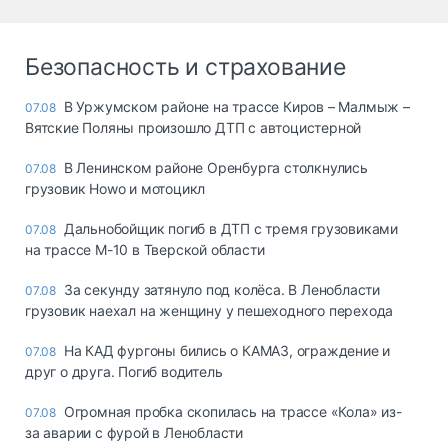
Безопасность и страхование
В Уржумском районе на трассе Киров – Малмыж –
07.08
Вятские Поляны произошло ДТП с автоцистерной
В Ленинском районе Оренбурга столкнулись
07.08
грузовик Howo и мотоцикл
Дальнобойщик погиб в ДТП с тремя грузовиками
07.08
на трассе М-10 в Тверской области
За секунду затянуло под колёса. В Ленобласти
07.08
грузовик наехал на женщину у пешеходного перехода
На КАД фургоны бились о КАМАЗ, ограждение и
07.08
друг о друга. Погиб водитель
Огромная пробка скопилась на трассе «Кола» из-
07.08
за аварии с фурой в Ленобласти