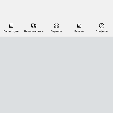
Ваши грузы
Ваши машины
Сервисы
Заказы
Профиль
АВТОМАТИЗАЦИЯ ПЕРЕВОЗОК
Площадки
Заказы
Торги
Тендеры
АТИ-Доки
GPS-мониторинг
АТИ Мессенджер
Цепочки грузов
API ATI.SU
ПОЛЕЗНОЕ
Расчет расстояний
БЕЗОПАСНОСТЬ
Академия ATI.SU
ATI.SU о безопасности
Звезды ATI.SU на вашем сайте