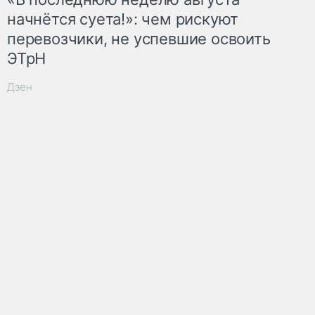
начнётся суета!»: чем рискуют
перевозчики, не успевшие освоить
ЭТрН
Дзен