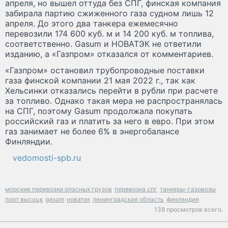
апреля, но вышел оттуда без СПГ, финская компания
забирала партию сжиженного газа судном лишь 12
апреля. До этого два танкера ежемесячно
перевозили 174 600 куб. м и 14 200 куб. м топлива,
соответственно. Gasum и НОВАТЭК не ответили
изданию, а «Газпром» отказался от комментариев.
«Газпром» остановил трубопроводные поставки
газа финской компании 21 мая 2022 г., так как
Хельсинки отказались перейти в рубли при расчете
за топливо. Однако такая мера не распространялась
на СПГ, поэтому Gasum продолжала покупать
российский газ и платить за него в евро. При этом
газ занимает не более 6% в энергобалансе
Финляндии.
vedomosti-spb.ru
морские перевозки опасных грузов
перевозка спг
танкеры-газовозы
порт высоцк
gasum
новатэк
ленинградская область
финляндия
138 просмотров всего.