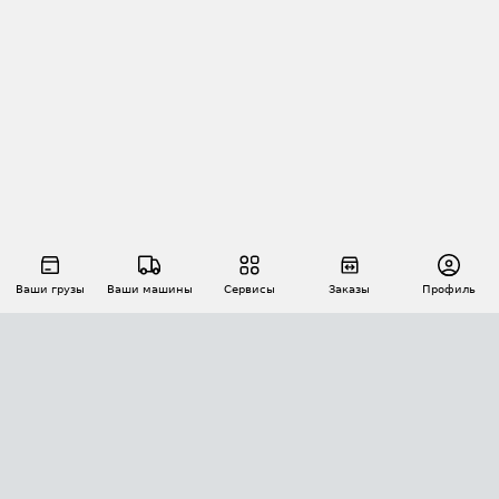
Ваши грузы
Ваши машины
Сервисы
Заказы
Профиль
АВТОМАТИЗАЦИЯ ПЕРЕВОЗОК
Площадки
Заказы
Торги
Тендеры
АТИ-Доки
GPS-мониторинг
АТИ Мессенджер
Цепочки грузов
API ATI.SU