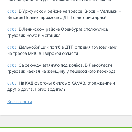
В Уржумском районе на трассе Киров – Малмыж –
07.08
Вятские Поляны произошло ДТП с автоцистерной
В Ленинском районе Оренбурга столкнулись
07.08
грузовик Howo и мотоцикл
Дальнобойщик погиб в ДТП с тремя грузовиками
07.08
на трассе М-10 в Тверской области
За секунду затянуло под колёса. В Ленобласти
07.08
грузовик наехал на женщину у пешеходного перехода
На КАД фургоны бились о КАМАЗ, ограждение и
07.08
друг о друга. Погиб водитель
Все новости