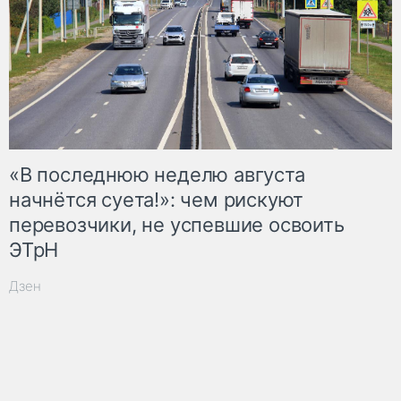
«В последнюю неделю августа
начнётся суета!»: чем рискуют
перевозчики, не успевшие освоить
ЭТрН
Дзен