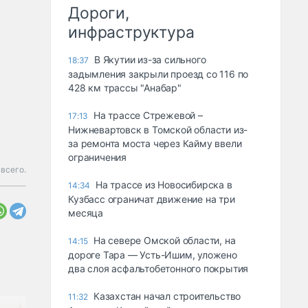
Дороги,
инфраструктура
В Якутии из-за сильного
18:37
задымления закрыли проезд со 116 по
428 км трассы "Анабар"
На трассе Стрежевой –
17:13
Нижневартовск в Томской области из-
за ремонта моста через Кайму ввели
ограничения
всего.
На трассе из Новосибирска в
14:34
Кузбасс ограничат движение на три
месяца
На севере Омской области, на
14:15
дороге Тара — Усть-Ишим, уложено
два слоя асфальтобетонного покрытия
Казахстан начал строительство
11:32