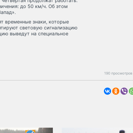
 четвертая продолжат работать.
ичения: до 50 км/ч. Об этом
апад».
ят временные знаки, которые
онтируют световую сигнализацию
цию выведут на специальное
190 просмотров 