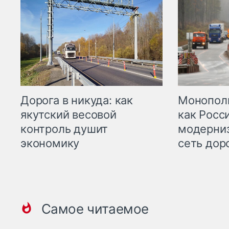
Дорога в никуда: как
Монополи
якутский весовой
как Росс
контроль душит
модерни
экономику
сеть дор
Самое читаемое