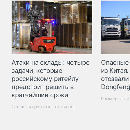
Опасные
Атаки на склады: четыре
из Китая.
задачи, которые
отозвали
российскому ритейлу
Dongfeng
предстоит решить в
кратчайшие сроки
Коммерчески
Склады и грузовые терминалы