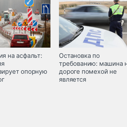
Остановка по
я на асфальт:
требованию: машина 
ия
дороге помехой не
зирует опорную
является
ог