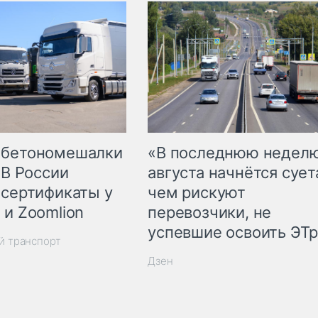
 бетономешалки
«В последнюю недел
 В России
августа начнётся суета
 сертификаты у
чем рискуют
 и Zoomlion
перевозчики, не
успевшие освоить ЭТ
й транспорт
Дзен