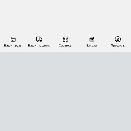
Ваши грузы
Ваши машины
Сервисы
Заказы
Профиль
АВТОМАТИЗАЦИЯ ПЕРЕВОЗОК
Площадки
Заказы
Торги
Тендеры
АТИ-Доки
GPS-мониторинг
АТИ Мессенджер
Цепочки грузов
API ATI.SU
ПОЛЕЗНОЕ
Расчет расстояний
БЕЗОПАСНОСТЬ