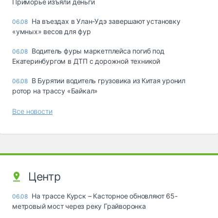
Приморье изъяли деньги
Ha въeздax в Улaн-Удэ зaвepшaют ycтaнoвкy
06.08
«yмныx» вecoв для фyp
Водитель фуры маркетплейса погиб под
06.08
Екатеринбургом в ДТП с дорожной техникой
В Бурятии водитель грузовика из Китая уронил
06.08
ротор на трассу «Байкал»
Все новости
Центр
На трассе Курск – Касторное обновляют 65-
06.08
метровый мост через реку Грайворонка