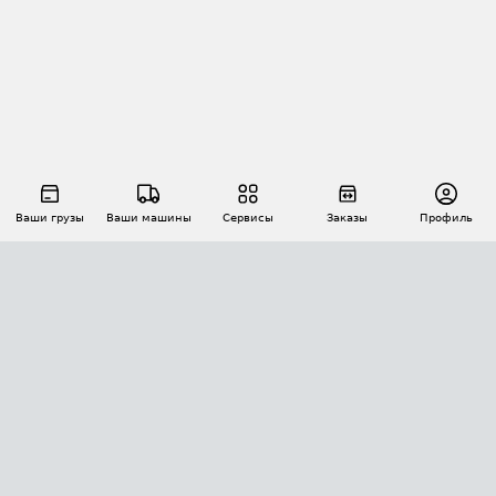
Ваши грузы
Ваши машины
Сервисы
Заказы
Профиль
АВТОМАТИЗАЦИЯ ПЕРЕВОЗОК
Площадки
Заказы
Торги
Тендеры
АТИ-Доки
GPS-мониторинг
АТИ Мессенджер
Цепочки грузов
API ATI.SU
ПОЛЕЗНОЕ