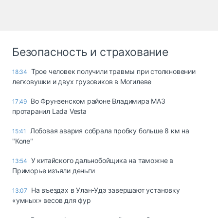
Безопасность и страхование
Трое человек получили травмы при столкновении
18:34
легковушки и двух грузовиков в Могилеве
Во Фрунзенском районе Владимира МАЗ
17:49
протаранил Lada Vesta
Лобовая авария собрала пробку больше 8 км на
15:41
"Коле"
У китайского дальнобойщика на таможне в
13:54
Приморье изъяли деньги
Ha въeздax в Улaн-Удэ зaвepшaют ycтaнoвкy
13:07
«yмныx» вecoв для фyp