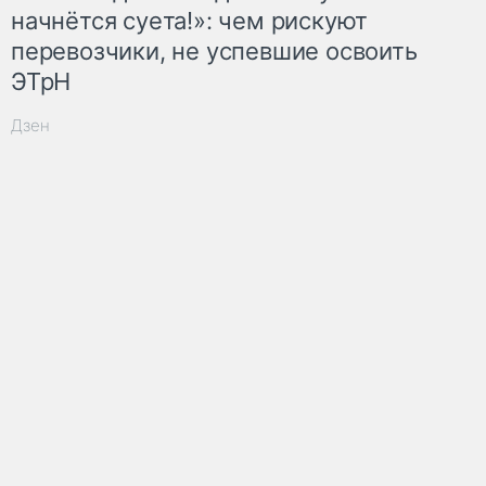
начнётся суета!»: чем рискуют
перевозчики, не успевшие освоить
ЭТрН
Дзен