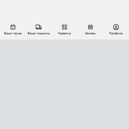
Ваши грузы
Ваши машины
Сервисы
Заказы
Профиль
АВТОМАТИЗАЦИЯ ПЕРЕВОЗОК
Площадки
Заказы
Торги
Тендеры
АТИ-Доки
GPS-мониторинг
АТИ Мессенджер
Цепочки грузов
API ATI.SU
ПОЛЕЗНОЕ
Расчет расстояний
БЕЗОПАСНОСТЬ
Академия ATI.SU
ATI.SU о безопасности
Звезды ATI.SU на вашем сайте
КОНТАКТЫ И ТАРИФЫ