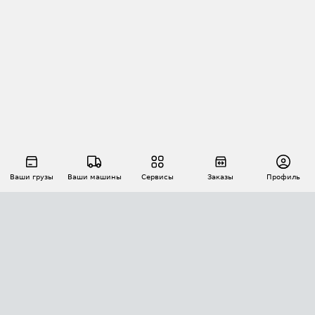
Ваши грузы
Ваши машины
Сервисы
Заказы
Профиль
АВТОМАТИЗАЦИЯ ПЕРЕВОЗОК
Площадки
Заказы
Торги
Тендеры
АТИ-Доки
GPS-мониторинг
АТИ Мессенджер
Цепочки грузов
API ATI.SU