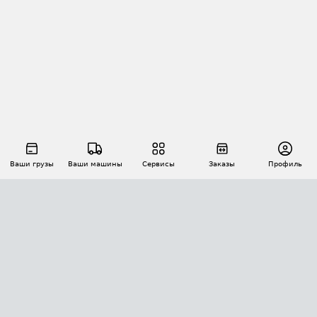
Ваши грузы
Ваши машины
Сервисы
Заказы
Профиль
АВТОМАТИЗАЦИЯ ПЕРЕВОЗОК
Площадки
Заказы
Торги
Тендеры
АТИ-Доки
GPS-мониторинг
АТИ Мессенджер
Цепочки грузов
API ATI.SU