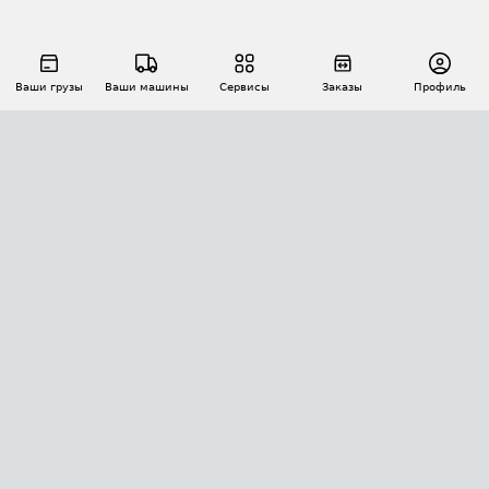
Ваши грузы
Ваши машины
Сервисы
Заказы
Профиль
АВТОМАТИЗАЦИЯ ПЕРЕВОЗОК
Площадки
Заказы
Торги
Тендеры
АТИ-Доки
GPS-мониторинг
АТИ Мессенджер
Цепочки грузов
API ATI.SU
ПОЛЕЗНОЕ
Расчет расстояний
БЕЗОПАСНОСТЬ
Академия ATI.SU
ATI.SU о безопасности
Звезды ATI.SU на вашем сайте
КОНТАКТЫ И ТАРИФЫ
Памятка по проверке контрагентов
Индекс ATI.SU FTL РФ
О системе ATI.SU