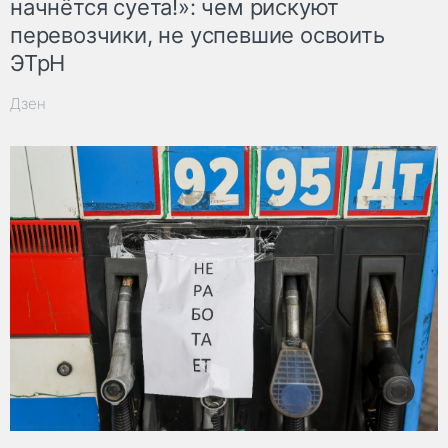
начнётся суета!»: чем рискуют
перевозчики, не успевшие освоить
ЭТрН
Дзен