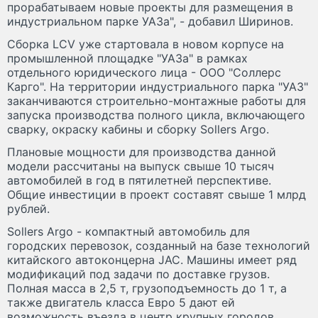
прорабатываем новые проекты для размещения в
индустриальном парке УАЗа", - добавил Ширинов.
Сборка LCV уже стартовала в новом корпусе на
промышленной площадке "УАЗа" в рамках
отдельного юридического лица - ООО "Соллерс
Карго". На территории индустриального парка "УАЗ"
заканчиваются строительно-монтажные работы для
запуска производства полного цикла, включающего
сварку, окраску кабины и сборку Sollers Argo.
Плановые мощности для производства данной
модели рассчитаны на выпуск свыше 10 тысяч
автомобилей в год в пятилетней перспективе.
Общие инвестиции в проект составят свыше 1 млрд
рублей.
Sollers Argo - компактный автомобиль для
городских перевозок, созданный на базе технологий
китайского автоконцерна JAC. Машины имеет ряд
модификаций под задачи по доставке грузов.
Полная масса в 2,5 т, грузоподъемность до 1 т, а
также двигатель класса Евро 5 дают ей
возможность въезда в центр крупных городов,