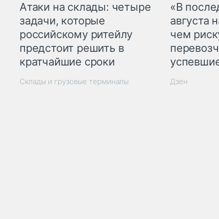
Атаки на склады: четыре
«В посл
задачи, которые
августа н
российскому ритейлу
чем рис
предстоит решить в
перевозч
кратчайшие сроки
успевшие
Склады и грузовые терминалы
Дзен