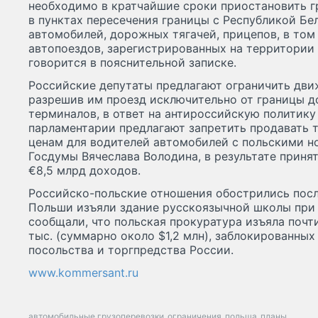
необходимо в кратчайшие сроки приостановить г
в пунктах пересечения границы с Республикой Бе
автомобилей, дорожных тягачей, прицепов, в том
автопоездов, зарегистрированных на территории
говорится в пояснительной записке.
Российские депутаты предлагают ограничить дви
разрешив им проезд исключительно от границы 
терминалов, в ответ на антироссийскую политик
парламентарии предлагают запретить продавать 
ценам для водителей автомобилей с польскими н
Госдумы Вячеслава Володина, в результате приня
€8,5 млрд доходов.
Российско-польские отношения обострились после
Польши изъяли здание русскоязычной школы при
сообщали, что польская прокуратура изъяла почти
тыс. (суммарно около $1,2 млн), заблокированных
посольства и торгпредства России.
www.kommersant.ru
автомобильные грузоперевозки
ограничения
польша
планы