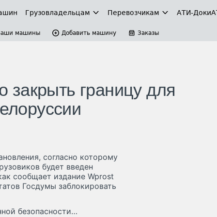
ашин
Грузовладельцам
Перевозчикам
АТИ-Доки
А
Ваши машины
Добавить машину
Заказы
 закрыть границу для
Белоруссии
ановления, согласно которому
рузовиков будет введен
 как сообщает издание Wprost
утатов Госдумы заблокировать
нной безопасности…