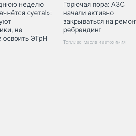
Горючая пора: АЗС
еднюю неделю
начали активно
ачнётся суета!»:
закрываться на ремон
куют
ребрендинг
ики, не
 освоить ЭТрН
Топливо, масла и автохимия