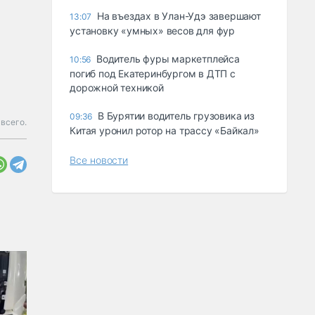
Ha въeздax в Улaн-Удэ зaвepшaют
13:07
ycтaнoвкy «yмныx» вecoв для фyp
Водитель фуры маркетплейса
10:56
погиб под Екатеринбургом в ДТП с
дорожной техникой
В Бурятии водитель грузовика из
09:36
всего.
Китая уронил ротор на трассу «Байкал»
Все новости