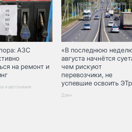
пора: АЗС
«В последнюю недел
ктивно
августа начнётся суета
ься на ремонт и
чем рискуют
инг
перевозчики, не
успевшие освоить ЭТ
ла и автохимия
Дзен