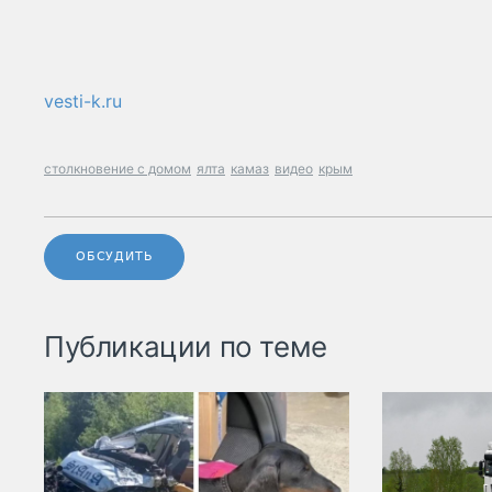
vesti-k.ru
столкновение с домом
ялта
камаз
видео
крым
ОБСУДИТЬ
Публикации по теме