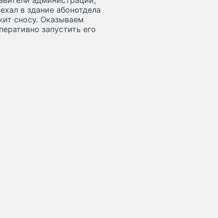
авители администрации,
ехал в здание абонотдела
жит сносу. Оказываем
перативно запустить его