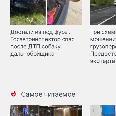
Три схе
Достали из под фуры.
мошенни
Госавтоинспектор спас
грузопер
после ДТП собаку
Предост
дальнобойщика
эксперта
Самое читаемое