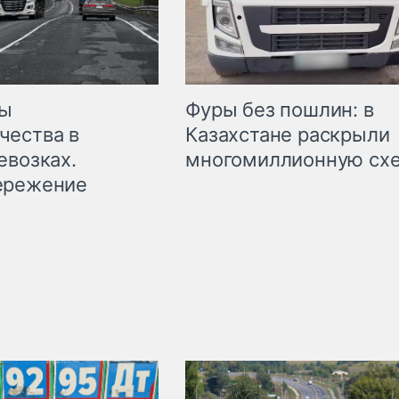
мы
Фуры без пошлин: в
чества в
Казахстане раскрыли
евозках.
многомиллионную сх
ережение