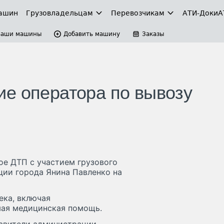
ашин
Грузовладельцам
Перевозчикам
АТИ-Доки
А
Ваши машины
Добавить машину
Заказы
е оператора по вывозу
ое ДТП с участием грузового
ции города Янина Павленко на
ека, включая
мая медицинская помощь.