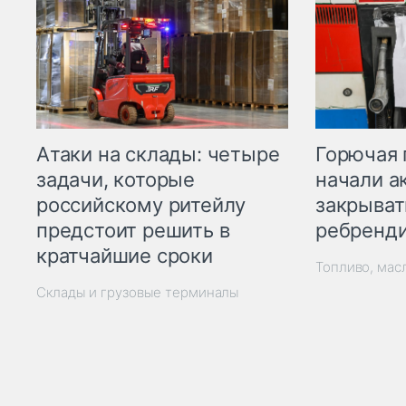
Горючая 
Атаки на склады: четыре
начали а
задачи, которые
закрыват
российскому ритейлу
ребренд
предстоит решить в
кратчайшие сроки
Топливо, мас
Склады и грузовые терминалы