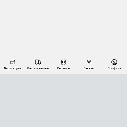
Ваши грузы
Ваши машины
Сервисы
Заказы
Профиль
АВТОМАТИЗАЦИЯ ПЕРЕВОЗОК
Площадки
Заказы
Торги
Тендеры
АТИ-Доки
GPS-мониторинг
АТИ Мессенджер
Цепочки грузов
API ATI.SU