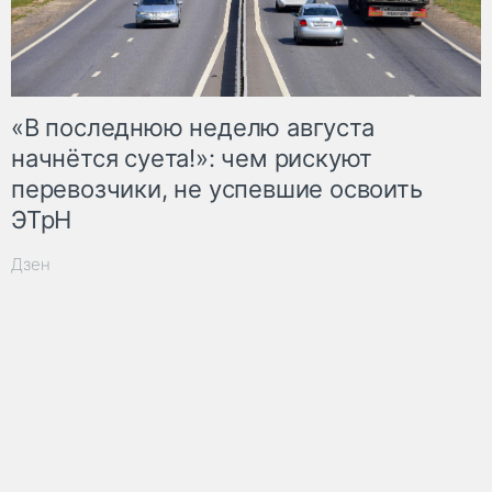
«В последнюю неделю августа
начнётся суета!»: чем рискуют
перевозчики, не успевшие освоить
ЭТрН
Дзен