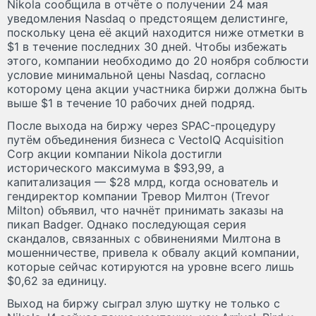
Nikola сообщила в отчёте о получении 24 мая
уведомления Nasdaq о предстоящем делистинге,
поскольку цена её акций находится ниже отметки в
$1 в течение последних 30 дней. Чтобы избежать
этого, компании необходимо до 20 ноября соблюсти
условие минимальной цены Nasdaq, согласно
которому цена акции участника биржи должна быть
выше $1 в течение 10 рабочих дней подряд.
После выхода на биржу через SPAC-процедуру
путём объединения бизнеса с VectoIQ Acquisition
Corp акции компании Nikola достигли
исторического максимума в $93,99, а
капитализация — $28 млрд, когда основатель и
гендиректор компании Тревор Милтон (Trevor
Milton) объявил, что начнёт принимать заказы на
пикап Badger. Однако последующая серия
скандалов, связанных с обвинениями Милтона в
мошенничестве, привела к обвалу акций компании,
которые сейчас котируются на уровне всего лишь
$0,62 за единицу.
Выход на биржу сыграл злую шутку не только с